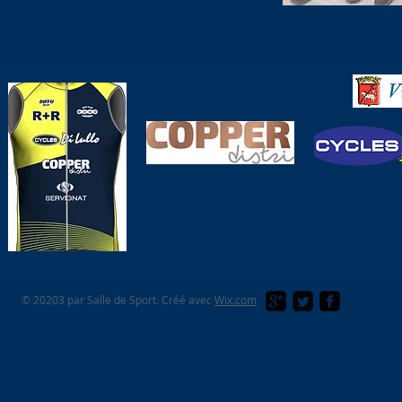
© 20203 par Salle de Sport. Créé avec
Wix.com
This is a free demo result from the Wayback Machine Downloader.
Click here
to download the full version.